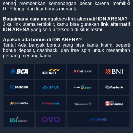
sering memberikan kemenangan besar karena memiliki
RTP tinggi dan fitur bonus menarik.
Bagaimana cara mengakses link alternatif IDN ARENA?
Jika link utama terblokir, kamu bisa gunakan
link alternatif
IDN ARENA
yang selalu tersedia di situs resmi.
Apakah ada bonus di IDN ARENA?
Tentu! Ada banyak bonus yang bisa kamu klaim, seperti
bonus deposit, cashback, dan free spin untuk menambah
peluang menang kamu.